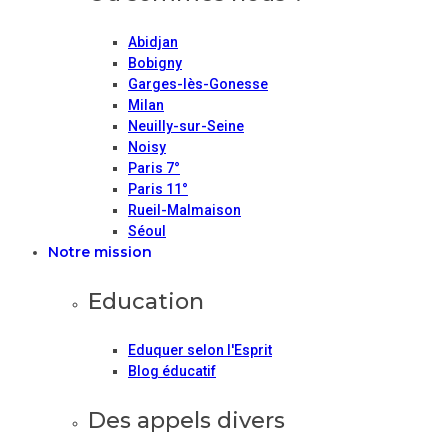
Abidjan
Bobigny
Garges-lès-Gonesse
Milan
Neuilly-sur-Seine
Noisy
Paris 7°
Paris 11°
Rueil-Malmaison
Séoul
Notre mission
Education
Eduquer selon l'Esprit
Blog éducatif
Des appels divers