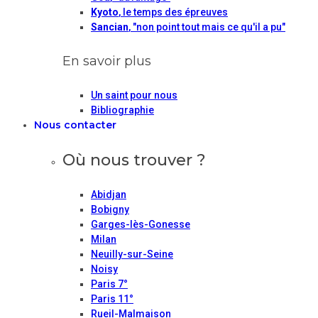
Kyoto
, le temps des épreuves
Sancian
, "non point tout mais ce qu'il a pu"
En savoir plus
Un saint pour nous
Bibliographie
Nous contacter
Où nous trouver ?
Abidjan
Bobigny
Garges-lès-Gonesse
Milan
Neuilly-sur-Seine
Noisy
Paris 7°
Paris 11°
Rueil-Malmaison