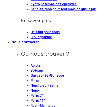
Kyoto
, le temps des épreuves
Sancian
, "non point tout mais ce qu'il a pu"
En savoir plus
Un saint pour nous
Bibliographie
Nous contacter
Où nous trouver ?
Abidjan
Bobigny
Garges-lès-Gonesse
Milan
Neuilly-sur-Seine
Noisy
Paris 7°
Paris 11°
Rueil-Malmaison