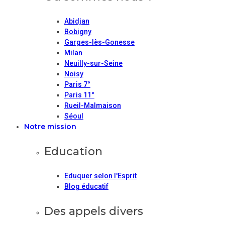
Abidjan
Bobigny
Garges-lès-Gonesse
Milan
Neuilly-sur-Seine
Noisy
Paris 7°
Paris 11°
Rueil-Malmaison
Séoul
Notre mission
Education
Eduquer selon l'Esprit
Blog éducatif
Des appels divers