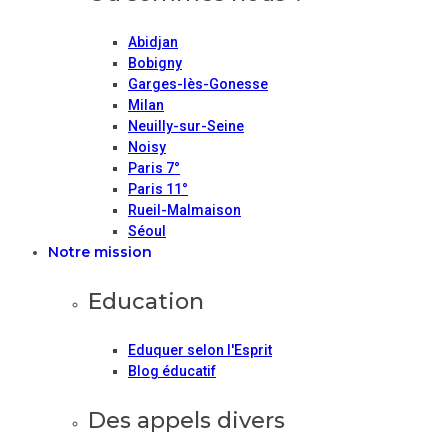
Abidjan
Bobigny
Garges-lès-Gonesse
Milan
Neuilly-sur-Seine
Noisy
Paris 7°
Paris 11°
Rueil-Malmaison
Séoul
Notre mission
Education
Eduquer selon l'Esprit
Blog éducatif
Des appels divers