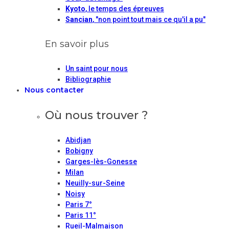
Kyoto
, le temps des épreuves
Sancian
, "non point tout mais ce qu'il a pu"
En savoir plus
Un saint pour nous
Bibliographie
Nous contacter
Où nous trouver ?
Abidjan
Bobigny
Garges-lès-Gonesse
Milan
Neuilly-sur-Seine
Noisy
Paris 7°
Paris 11°
Rueil-Malmaison