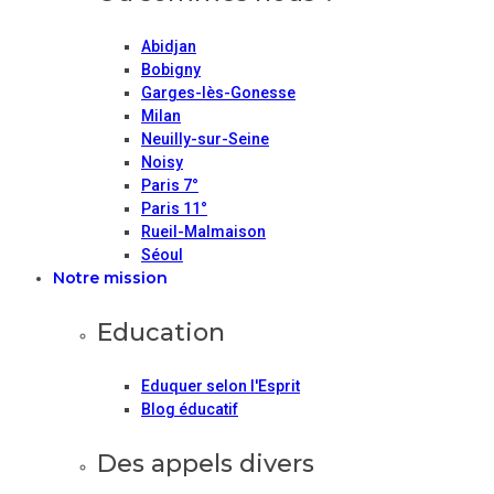
Abidjan
Bobigny
Garges-lès-Gonesse
Milan
Neuilly-sur-Seine
Noisy
Paris 7°
Paris 11°
Rueil-Malmaison
Séoul
Notre mission
Education
Eduquer selon l'Esprit
Blog éducatif
Des appels divers