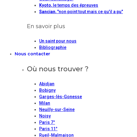
Kyoto
, le temps des épreuves
Sancian
, "non point tout mais ce qu'il a pu"
En savoir plus
Un saint pour nous
Bibliographie
Nous contacter
Où nous trouver ?
Abidjan
Bobigny
Garges-lès-Gonesse
Milan
Neuilly-sur-Seine
Noisy
Paris 7°
Paris 11°
Rueil-Malmaison