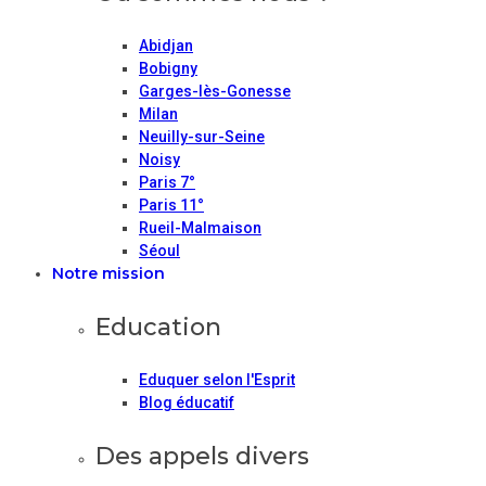
Abidjan
Bobigny
Garges-lès-Gonesse
Milan
Neuilly-sur-Seine
Noisy
Paris 7°
Paris 11°
Rueil-Malmaison
Séoul
Notre mission
Education
Eduquer selon l'Esprit
Blog éducatif
Des appels divers