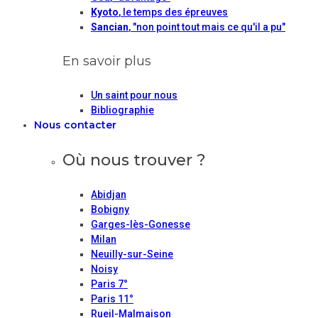
Kyoto
, le temps des épreuves
Sancian
, "non point tout mais ce qu'il a pu"
En savoir plus
Un saint pour nous
Bibliographie
Nous contacter
Où nous trouver ?
Abidjan
Bobigny
Garges-lès-Gonesse
Milan
Neuilly-sur-Seine
Noisy
Paris 7°
Paris 11°
Rueil-Malmaison