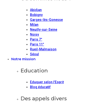
Abidjan
Bobigny
Garges-lès-Gonesse
Milan
Neuilly-sur-Seine
Noisy
Paris 7°
Paris 11°
Rueil-Malmaison
Séoul
Notre mission
Education
Eduquer selon l'Esprit
Blog éducatif
Des appels divers